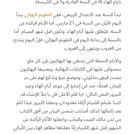
بأيام الهاء (4 في السنة العادية و5 في الكبيسة).
تبدأ السنة عند الاعتدال الربيعي، ففي
التقويم البهائي
يبدأ
اليوم الأول من السنة في 21 مارس. أما الأيام الزائدة عن
السنة، فيُطلق عليها أيام الهاء، وتكون قبل شهر الصيام. أما
بالنسبة إلى بداية اليوم في التقويم البهائي، فإنّ اليوم يبتدئ
من الغروب وينتهي إلى الغروب.
والأيام التسعة التي يحتفي بها البهائيون في كل عامٍ
منصوصٌ عليها في الكتابات البهائية، ويعتبرها البهائيون
مصدر فيضٍ ملكوتيٍ، وموضع عبرةٍ وتذكرةٍ لهم على مر
الزمان. فمثلًا، نجد في إشارةٍ إلى موعد أيام الهاء وعيد
النيروز النص التالي: «يا قلم الأعلى قل يا ملأ الإنشاء قد
كتبنا عليكم الصّيام أيّامًا معدوداتٍ وجعلنا النّيروز عيدًا لكم
بعد إكمالها كذلك أضاءت شمس البيان من أفق الكتاب
من لدن مالك المبدء والمآب. واجعلوا الأيّام الزّائدة عن
الشّهور قبل شهر الصّيام إنّا جعلناها مظاهر الهاء بين اللّيالي